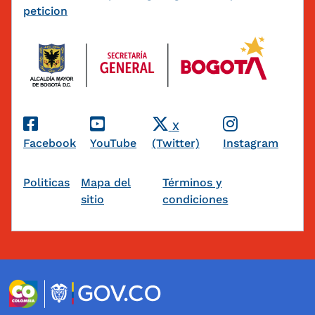
peticion
Redes Sociales
X
Facebook
YouTube
(Twitter)
Instagram
Pie de página
Politicas
Mapa del
Términos y
sitio
condiciones