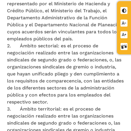
representado por el Ministerio de Hacienda y
Crédito Público, el Ministerio del Trabajo, el
Cont
Departamento Administrativo de la Función
Redu
Pública y el Departamento Nacional de Planeación,
letra
cuyos acuerdos serán vinculantes para todos los
Aume
empleados públicos del país.
letra
2. Ámbito sectorial: es el proceso de
Cent
negociación realizado entre las organizaciones
de
sindicales de segundo grado o federaciones, o, las
relev
organizaciones sindicales de gremio o industria,
que hayan unificado pliego y den cumplimiento a
los requisitos de comparecencia, con las entidades
de los diferentes sectores de la administración
pública y con efectos para los empleados del
respectivo sector.
3. Ámbito territorial: es el proceso de
negociación realizado entre las organizaciones
sindicales de segundo grado o federaciones o, las
organizaciones sindicales de gremio o industria,