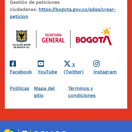
Gestión de peticiones
ciudadanas:
https://bogota.gov.co/sdqs/crear-
peticion
Redes Sociales
X
Facebook
YouTube
(Twitter)
Instagram
Pie de página
Politicas
Mapa del
Términos y
sitio
condiciones