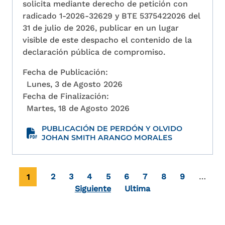
solicita mediante derecho de petición con
radicado 1-2026-32629 y BTE 5375422026 del
31 de julio de 2026, publicar en un lugar
visible de este despacho el contenido de la
declaración pública de compromiso.
Fecha de Publicación:
Lunes, 3 de Agosto 2026
Fecha de Finalización:
Martes, 18 de Agosto 2026
PUBLICACIÓN DE PERDÓN Y OLVIDO
JOHAN SMITH ARANGO MORALES
Paginación
Página actual
Page
Page
Page
Page
Page
Page
Page
Page
1
2
3
4
5
6
7
8
9
…
Última página
Siguiente
Ultima