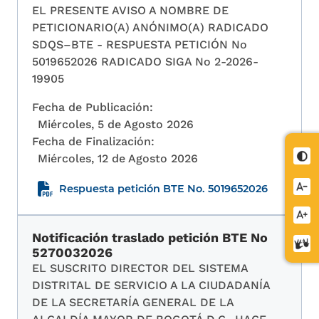
EL PRESENTE AVISO A NOMBRE DE
PETICIONARIO(A) ANÓNIMO(A) RADICADO
SDQS–BTE - RESPUESTA PETICIÓN No
5019652026 RADICADO SIGA No 2-2026-
19905
Fecha de Publicación:
Miércoles, 5 de Agosto 2026
Fecha de Finalización:
Cont
Miércoles, 12 de Agosto 2026
Redu
Respuesta petición BTE No. 5019652026
letra
Aume
letra
Notificación traslado petición BTE No
Cent
5270032026
de
EL SUSCRITO DIRECTOR DEL SISTEMA
relev
DISTRITAL DE SERVICIO A LA CIUDADANÍA
DE LA SECRETARÍA GENERAL DE LA