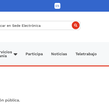
car
rvicios
Participa
Noticias
Teletrabajo
anía
ión pública.