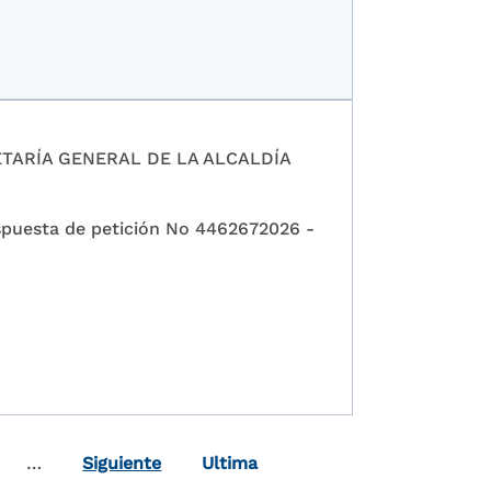
ETARÍA GENERAL DE LA ALCALDÍA
esta de petición No 4462672026 -
ge
Última página
…
Siguiente
Ultima