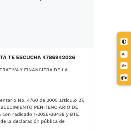
Cont
Redu
OTÁ TE ESCUCHA 4786942026
letra
Aume
RATIVA Y FINANCIERA DE LA
letra
Cent
de
relev
entario No. 4760 de 2005 artículo 27,
STABLECIMIENTO PENITENCIARIO DE
 con radicado 1-2026-28438 y BTE
 de la declaración pública de