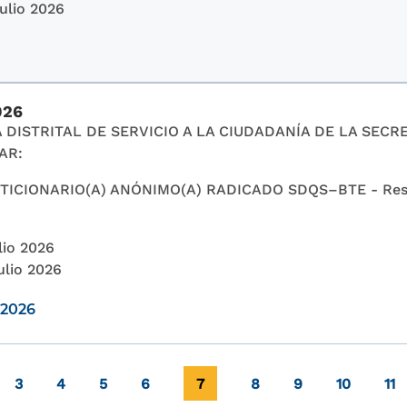
Julio 2026
026
 DISTRITAL DE SERVICIO A LA CIUDADANÍA DE LA SECR
AR:
ICIONARIO(A) ANÓNIMO(A) RADICADO SDQS–BTE - Respu
lio 2026
ulio 2026
72026
Page
Page
Page
Page
Página actual
Page
Page
Page
Pa
3
4
5
6
7
8
9
10
11