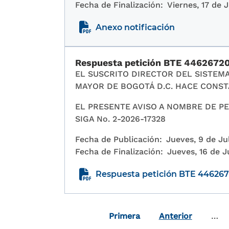
Fecha de Finalización:
Viernes, 17 de 
Anexo notificación
Respuesta petición BTE 4462672
EL SUSCRITO DIRECTOR DEL SISTEMA
MAYOR DE BOGOTÁ D.C. HACE CONST
EL PRESENTE AVISO A NOMBRE DE PET
SIGA No. 2-2026-17328
Fecha de Publicación:
Jueves, 9 de Ju
Fecha de Finalización:
Jueves, 16 de J
Respuesta petición BTE 44626
Paginación
Primera página
Primera
Anterior
…