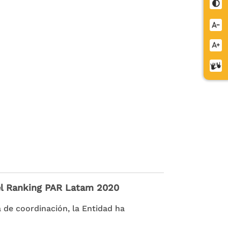
Cont
Redu
letra
Aume
letra
Cent
de
relev
 del Ranking PAR Latam 2020
 de coordinación, la Entidad ha