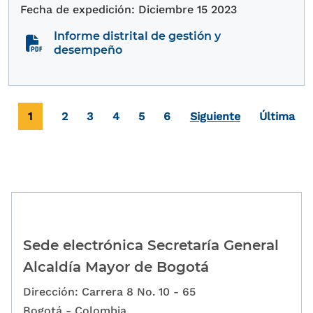
Diciembre 15 2023
Informe distrital de gestión y
desempeño
Paginación
Página actual
Page
Page
Page
Page
Page
Última pá
1
2
3
4
5
6
Siguiente
Última
Sede electrónica Secretaría General
Alcaldía Mayor de Bogotá
Dirección: Carrera 8 No. 10 - 65
Bogotá - Colombia