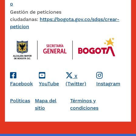
o
Gestión de peticiones
ciudadanas:
https://bogota.gov.co/sdqs/crear-
peticion
Redes Sociales
X
Facebook
YouTube
(Twitter)
Instagram
Pie de página
Politicas
Mapa del
Términos y
sitio
condiciones