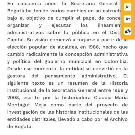
En cincuenta años, la Secretaría General de
Redu
Bogotá ha tenido varios cambios en su estructura
letra
bajo el objetivo de cumplir el papel de concebir,
Aume
organizar y ejecutar los lineamientos
letra
Cent
administrativos sobre lo público en el Distrito
de
Capital. Su visión comenzó a forjarse a partir de la
relev
elección popular de alcaldes, en 1986, hecho que
cambió radicalmente la concepción administrativa
y política del gobierno municipal en Colombia.
Desde ese momento, la entidad se convirtió en la
gestora del pensamiento administrativo. El
siguiente texto es un resumen de la Historia
institucional de la Secretaría General entre 1968 y
2008, escrito por la historiadora Claudia María
Montagut Mejía como parte del proyecto de
investigación de las historias institucionales de las
entidades distritales, llevado a cabo por el Archivo
de Bogotá.