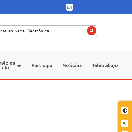
car
rvicios
Participa
Noticias
Teletrabajo
anía
Cont
Redu
letra