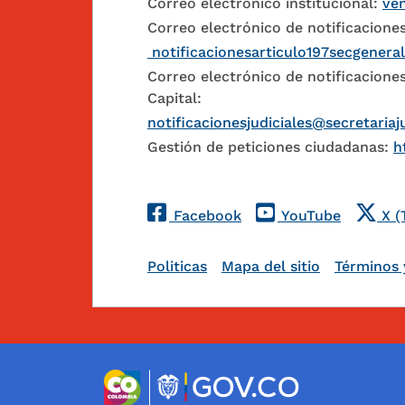
Correo electrónico institucional:
ven
Correo electrónico de notificaciones
notificacionesarticulo197secgenera
Correo electrónico de notificaciones
Capital:
notificacionesjudiciales@secretariaj
Gestión de peticiones ciudadanas:
h
Redes Sociales
Facebook
YouTube
X (
Pie de página
Politicas
Mapa del sitio
Términos 