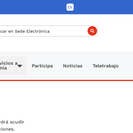
car
vicios a
Participa
Noticias
Teletrabajo
nía
odrá acudir
ciones.