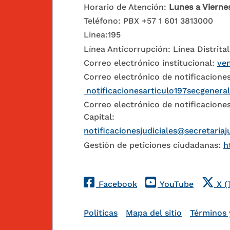
Horario de Atención:
Lunes a Vierne
Teléfono: PBX +57 1 601 3813000
Linea:195
Línea Anticorrupción: Línea Distrital
Correo electrónico institucional:
ven
Correo electrónico de notificaciones
notificacionesarticulo197secgenera
Correo electrónico de notificaciones
Capital:
notificacionesjudiciales@secretariaj
Gestión de peticiones ciudadanas:
h
Redes Sociales
Facebook
YouTube
X (
Pie de página
Politicas
Mapa del sitio
Términos 