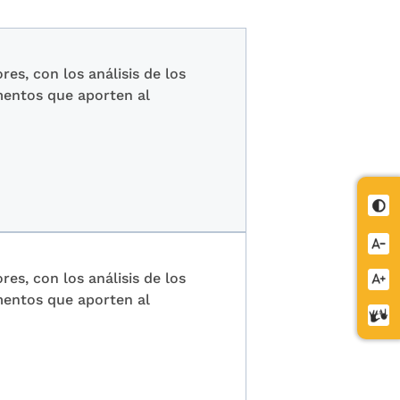
es, con los análisis de los
mentos que aporten al
Cont
Redu
letra
es, con los análisis de los
Aume
mentos que aporten al
letra
Cent
de
relev