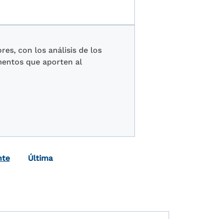
es, con los análisis de los
mentos que aporten al
Última página
nte
Última