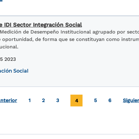
 IDI Sector Integración Social
 Medición de Desempeño Institucional agrupado por sector
de oportunidad, de forma que se constituyan como instru
ucional.
15 2023
ación Social
a
Page
Page
Page
Página actual
Page
Page
nterior
1
2
3
4
5
6
Siguie