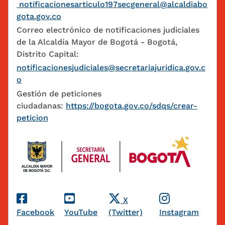
notificacionesarticulo197secgeneral@alcaldiabo
gota.gov.co
Correo electrónico de notificaciones judiciales
de la Alcaldía Mayor de Bogotá - Bogotá,
Distrito Capital:
notificacionesjudiciales@secretariajuridica.gov.c
o
Gestión de peticiones
ciudadanas:
https://bogota.gov.co/sdqs/crear-
peticion
Redes Sociales
X
Facebook
YouTube
(Twitter)
Instagram