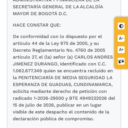
SECRETARÍA GENERAL DE LA ALCALDÍA
MAYOR DE BOGOTÁ D.C.
HACE CONSTAR QUE:
Cont
De conformidad con lo dispuesto por el
Redu
artículo 44 de la Ley 975 de 2005, y su
letra
Decreto Reglamentario No. 4760 de 2005
Aume
artículo 27, el (la) señor (a) CARLOS ANDRES
letra
Cent
JIMENEZ DURANGO, identificado con C.C.
de
1.062.677.349 quien se encuentra recluido en
relev
la PENITENCIARÍA DE MEDIA SEGURIDAD LA
ESPERANZA DE GUADUAS, CUNDINAMARCA,
solicita mediante derecho de petición con
radicado 1-2026-29500 y BTE 4949232026 del
15 de julio de 2026, publicar en un lugar
visible de este despacho el contenido de la
declaración pública de compromiso.