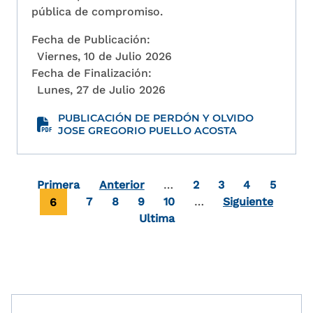
pública de compromiso.
Fecha de Publicación:
Viernes, 10 de Julio 2026
Fecha de Finalización:
Lunes, 27 de Julio 2026
PUBLICACIÓN DE PERDÓN Y OLVIDO
JOSE GREGORIO PUELLO ACOSTA
Paginación
Primera página
Page
Page
Page
Page
Primera
Anterior
…
2
3
4
5
Página actual
Page
Page
Page
Page
6
7
8
9
10
…
Siguiente
Última página
Ultima