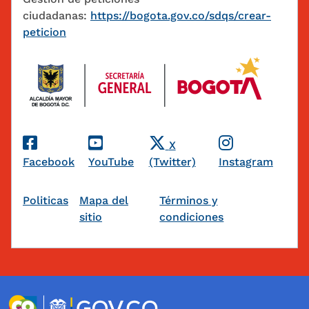
ciudadanas:
https://bogota.gov.co/sdqs/crear-
peticion
Redes Sociales
X
Facebook
YouTube
(Twitter)
Instagram
Pie de página
Politicas
Mapa del
Términos y
sitio
condiciones