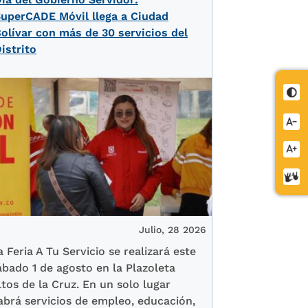
uperCADE Móvil llega a Ciudad
olívar con más de 30 servicios del
istrito
Cont
Redu
letra
Aume
letra
Cent
de
relev
Julio, 28 2026
a Feria A Tu Servicio se realizará este
ábado 1 de agosto en la Plazoleta
ltos de la Cruz. En un solo lugar
abrá servicios de empleo, educación,