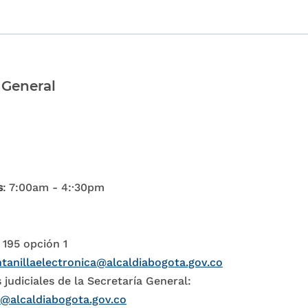
 General
s
: 7:00am - 4:·30pm
 195 opción 1
tanillaelectronica@alcaldiabogota.gov.co
 judiciales de la Secretaría General:
l@alcaldiabogota.gov.co