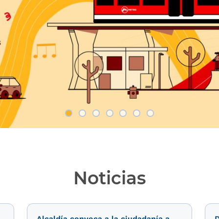
Noticias
Alcaldía convoca a la ciudadanía a
D