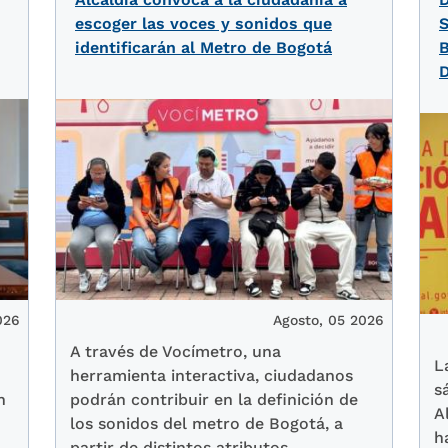
escoger las voces y sonidos que
S
identificarán al Metro de Bogotá
B
D
026
Agosto, 05 2026
A través de Vocímetro, una
L
herramienta interactiva, ciudadanos
s
n
podrán contribuir en la definición de
A
los sonidos del metro de Bogotá, a
h
partir de distintos atributos.