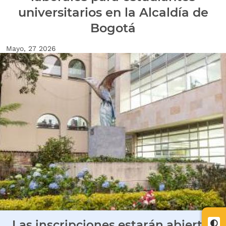
universitarios en la Alcaldía de
Bogotá
Fecha de creación
Mayo, 27 2026
Imagen Noticia
Las inscripciones estarán abiertas
Cont