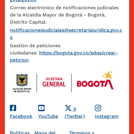
Correo electrónico de notificaciones judiciales
de la Alcaldía Mayor de Bogotá - Bogotá,
Distrito Capital:
notificacionesjudiciales@secretariajuridica.gov.c
o
Gestión de peticiones
ciudadanas:
https://bogota.gov.co/sdqs/crear-
peticion
Redes Sociales
X
Facebook
YouTube
(Twitter)
Instagram
Pie de página
Politicas
Mapa del
Términos y