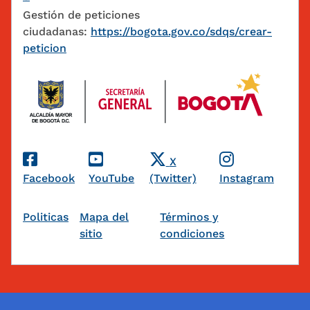
Gestión de peticiones
ciudadanas:
https://bogota.gov.co/sdqs/crear-
peticion
Redes Sociales
X
Facebook
YouTube
(Twitter)
Instagram
Pie de página
Politicas
Mapa del
Términos y
sitio
condiciones