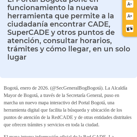
Redu
funcionamiento la nueva
letra
herramienta que permite a la
Aume
ciudadanía encontrar CADE,
letra
Cent
SuperCADE y otros puntos de
de
atención, consultar horarios,
relev
trámites y cómo llegar, en un solo
lugar
Bogotá, enero de 2026. (@SecGeneralBogBogotá). La Alcaldía
Mayor de Bogotá, a través de la Secretaría General, puso en
marcha un nuevo mapa interactivo del Portal Bogotá, una
herramienta digital que facilita la búsqueda y ubicación de los
puntos de atención de la RedCADE y de otras entidades distritales
que ofrecen trámites y servicios en toda la ciudad.
El mapa integra información oficial de la Red CADE, La