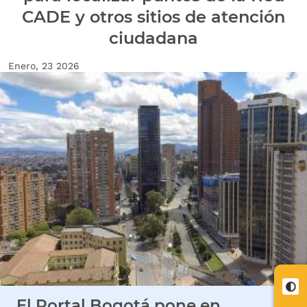
CADE y otros sitios de atención
ciudadana
Fecha de creación
Enero, 23 2026
Imagen Noticia
Cont
El Portal Bogotá pone en