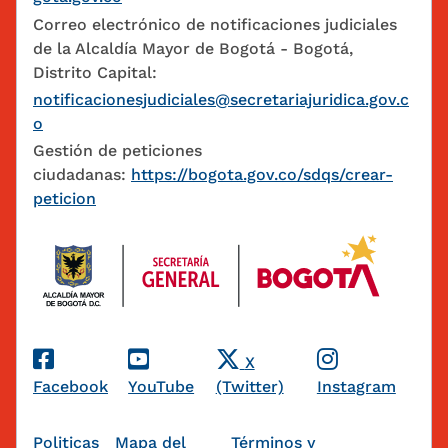
Correo electrónico de notificaciones judiciales
de la Alcaldía Mayor de Bogotá - Bogotá,
Distrito Capital:
notificacionesjudiciales@secretariajuridica.gov.c
o
Gestión de peticiones
ciudadanas:
https://bogota.gov.co/sdqs/crear-
peticion
Redes Sociales
X
Facebook
YouTube
(Twitter)
Instagram
Pie de página
Politicas
Mapa del
Términos y