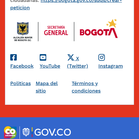
ciudadanas:
https://bogota.gov.co/sdqs/crear-
peticion
Redes Sociales
X
Facebook
YouTube
(Twitter)
Instagram
Pie de página
Politicas
Mapa del
Términos y
sitio
condiciones