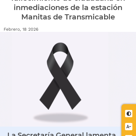
inmediaciones de la estación
Manitas de Transmicable
Fecha de creación
Febrero, 18 2026
Imagen Noticia
Cont
Redu
La Secretaría General lamenta
letra