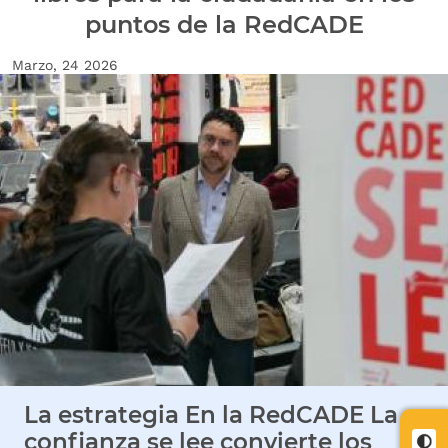
puntos de la RedCADE
Fecha de creación
Marzo, 24 2026
Imagen Noticia
La estrategia En la RedCADE La
confianza se lee convierte los
Cont