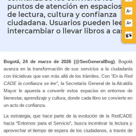
puntos de atención en espacios
Redu
de lectura, cultura y confianza
letra
ciudadana. Usuarios pueden leer,
Aume
intercambiar o llevar libros a casa.
letra
Cent
de
relev
Bogotá, 24 de marzo de 2026 (@SecGeneralBog)
. Bogotá
avanza en la transformación de sus servicios a la ciudadanía
con iniciativas que van más allá de los trámites. Con
“En la Red
CADE la confianza se lee”
, la Secretaría General de la Alcaldía
Mayor le apuesta a convertir estos espacios en entornos de
bienestar, aprendizaje y cultura, donde cada libro se convierte en
un acto de confianza.
La estrategia, que hace parte de la evolución de la RedCADE
hacia “Entornos para el Servicio”, busca incentivar la lectura y
aprovechar el tiempo de espera de los ciudadanos, a través de