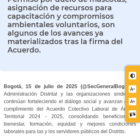
asignación de recursos para
capacitación y compromisos
ambientales voluntarios, son
algunos de los avances ya
materializados tras la firma del
Acuerdo.
Cont
Bogotá, 15 de julio de 2025 (@SecGeneralBog).
La
Redu
Administración Distrital y las organizaciones sindicales
letra
continúan fortaleciendo el diálogo social y avanzan en el
Aume
cumplimiento del Acuerdo Colectivo Laboral de Ámbito
letra
Cent
Territorial 2024 - 2025, consolidando beneficios en
de
bienestar, formación, equidad y mejores condiciones
relev
laborales para las y los servidores públicos del Distrito.