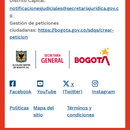
Distrito Capital:
notificacionesjudiciales@secretariajuridica.gov.c
o
Gestión de peticiones
ciudadanas:
https://bogota.gov.co/sdqs/crear-
peticion
Redes Sociales
X
Facebook
YouTube
(Twitter)
Instagram
Pie de página
Politicas
Mapa del
Términos y
sitio
condiciones