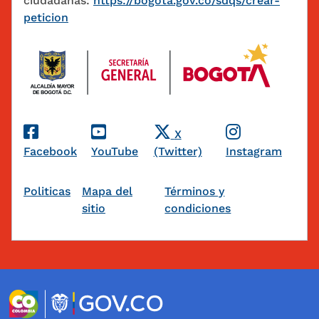
ciudadanas:
https://bogota.gov.co/sdqs/crear-
peticion
Redes Sociales
X
Facebook
YouTube
(Twitter)
Instagram
Pie de página
Politicas
Mapa del
Términos y
sitio
condiciones