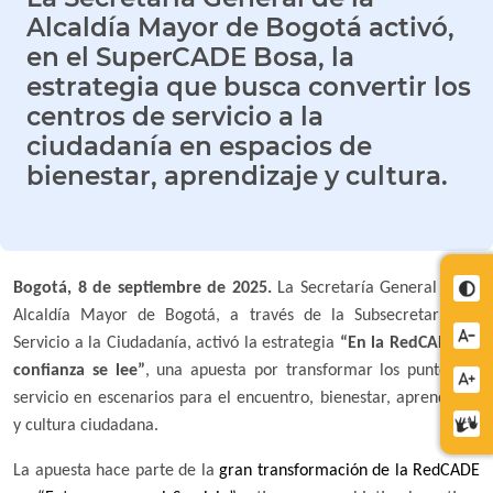
Alcaldía Mayor de Bogotá activó,
en el SuperCADE Bosa, la
estrategia que busca convertir los
centros de servicio a la
ciudadanía en espacios de
bienestar, aprendizaje y cultura.
Bogotá, 8 de septiembre de 2025.
La Secretaría General de la
Cont
Alcaldía Mayor de Bogotá, a través de la Subsecretaría de
Redu
Servicio a la Ciudadanía, activó la estrategia
“En la RedCADE, la
letra
confianza se lee”
, una apuesta por transformar los puntos de
Aume
servicio en escenarios para el encuentro, bienestar, aprendizaje
letra
Cent
y cultura ciudadana.
de
La apuesta hace parte de la
gran transformación de la RedCADE
relev