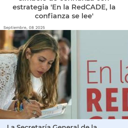
estrategia 'En la RedCADE, la
confianza se lee'
Fecha de creación
Septiembre, 08 2025
Imagen Noticia
La Secretaría General de la