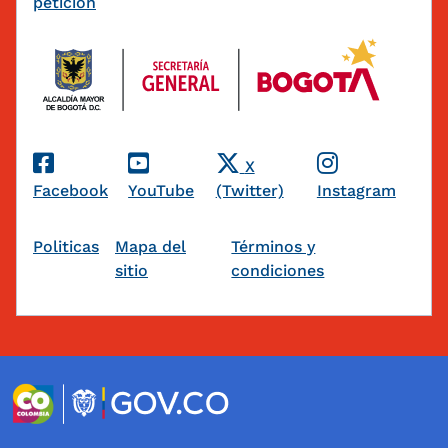
peticion
Redes Sociales
X
Facebook
YouTube
(Twitter)
Instagram
Pie de página
Politicas
Mapa del
Términos y
sitio
condiciones