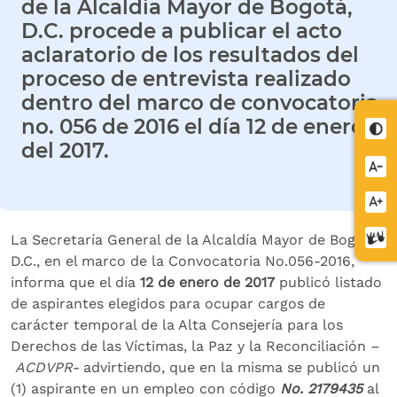
de la Alcaldía Mayor de Bogotá,
D.C. procede a publicar el acto
aclaratorio de los resultados del
proceso de entrevista realizado
dentro del marco de convocatoria
no. 056 de 2016 el día 12 de enero
Cont
del 2017.
Redu
letra
Aume
letra
Cent
La Secretaría General de la Alcaldía Mayor de Bogotá
de
D.C., en el marco de la Convocatoria No.056-2016,
relev
informa que el día
12 de enero de 2017
publicó listado
de aspirantes elegidos para ocupar cargos de
carácter temporal de la Alta Consejería para los
Derechos de las Víctimas, la Paz y la Reconciliación –
ACDVPR-
advirtiendo, que en la misma se publicó un
(1) aspirante en un empleo con código
No. 2179435
al