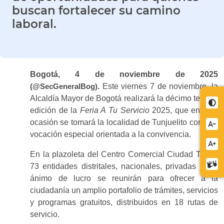
buscan fortalecer su camino
laboral.
Bogotá, 4 de noviembre de 2025
.
Este viernes 7 de noviembre, la
(@SecGeneralBog)
Alcaldía Mayor de Bogotá realizará la décimo tercera
Cont
edición de la
Feria A Tu Servicio
2025, que en esta
ocasión se tomará la localidad de Tunjuelito con una
Redu
vocación especial orientada a la convivencia.
letra
Aume
En la plazoleta del Centro Comercial Ciudad Tunal,
letra
Cent
73 entidades distritales, nacionales, privadas y sin
de
ánimo de lucro se reunirán para ofrecer a la
relev
ciudadanía un amplio portafolio de trámites, servicios
y programas gratuitos, distribuidos en 18 rutas de
servicio.