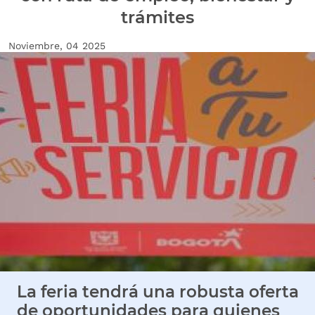
trámites
Fecha de creación
Noviembre, 04 2025
Imagen Noticia
La feria tendrá una robusta oferta
de oportunidades para quienes