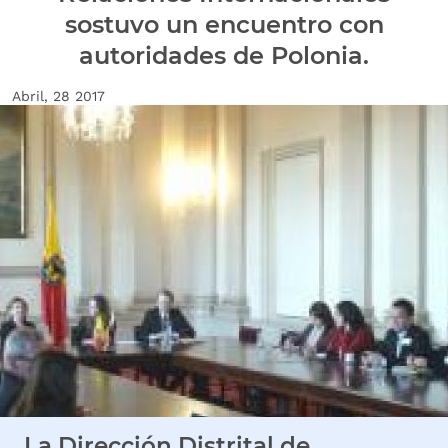
sostuvo un encuentro con
autoridades de Polonia.
Fecha de creación
Abril, 28 2017
Imagen Noticia
La Dirección Distrital de