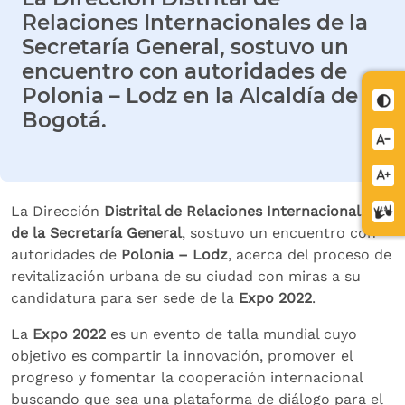
Relaciones Internacionales de la
Secretaría General, sostuvo un
encuentro con autoridades de
Polonia – Lodz en la Alcaldía de
Cont
Bogotá.
Redu
letra
Aume
letra
La Dirección
Distrital de Relaciones Internacionales
Cent
de la Secretaría General
, sostuvo un encuentro con
de
autoridades de
Polonia – Lodz
, acerca del proceso de
relev
revitalización urbana de su ciudad con miras a su
candidatura para ser sede de la
Expo 2022
.
La
Expo 2022
es un evento de talla mundial cuyo
objetivo es compartir la innovación, promover el
progreso y fomentar la cooperación internacional
buscando que sea una plataforma de diálogo para el