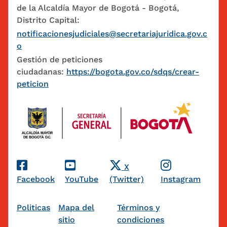
de la Alcaldía Mayor de Bogotá - Bogotá,
Distrito Capital:
notificacionesjudiciales@secretariajuridica.gov.c
o
Gestión de peticiones
ciudadanas:
https://bogota.gov.co/sdqs/crear-
peticion
Redes Sociales
X
Facebook
YouTube
(Twitter)
Instagram
Pie de página
Politicas
Mapa del
Términos y
sitio
condiciones