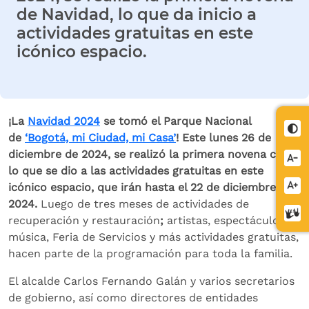
de Navidad, lo que da inicio a
actividades gratuitas en este
icónico espacio.
¡La
Navidad 2024
se tomó el Parque Nacional
Cont
de
‘Bogotá, mi Ciudad, mi Casa’
! Este lunes 26 de
diciembre de 2024, se realizó la primera novena con
Redu
lo que se dio a las actividades gratuitas en este
letra
Aume
icónico espacio, que irán hasta el 22 de diciembre de
letra
2024.
Luego de tres meses de actividades de
Cent
recuperación y restauración
;
artistas, espectáculos,
de
música, Feria de Servicios y más actividades gratuitas,
relev
hacen parte de la programación para toda la familia.
El alcalde Carlos Fernando Galán y varios secretarios
de gobierno, así como directores de entidades