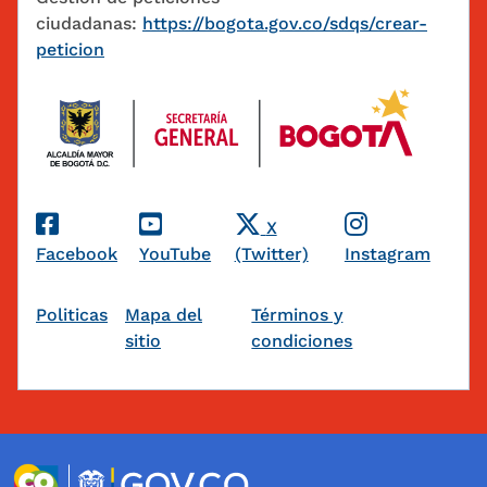
ciudadanas:
https://bogota.gov.co/sdqs/crear-
peticion
Redes Sociales
X
Facebook
YouTube
(Twitter)
Instagram
Pie de página
Politicas
Mapa del
Términos y
sitio
condiciones