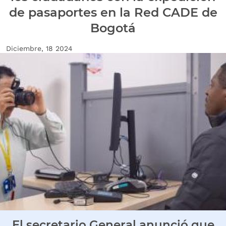
de pasaportes en la Red CADE de
Bogotá
Fecha de creación
Diciembre, 18 2024
Imagen Noticia
El secretario General anunció que