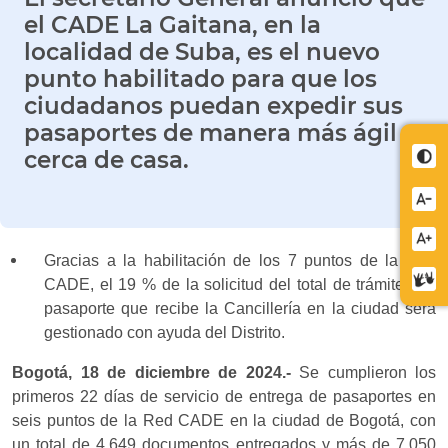
el CADE La Gaitana, en la
localidad de Suba, es el nuevo
punto habilitado para que los
ciudadanos puedan expedir sus
pasaportes de manera más ágil y
cerca de casa.
Cont
Redu
letra
Aume
Gracias a la habilitación de los 7 puntos de la Red
letra
Cent
CADE, el 19 % de la solicitud del total de trámites de
de
pasaporte que recibe la Cancillería en la ciudad será
relev
gestionado con ayuda del Distrito.
Bogotá, 18 de diciembre de 2024.-
Se cumplieron los
primeros 22 días de servicio de entrega de pasaportes en
seis puntos de la Red CADE en la ciudad de Bogotá, con
un total de 4.649 documentos entregados y más de 7.050