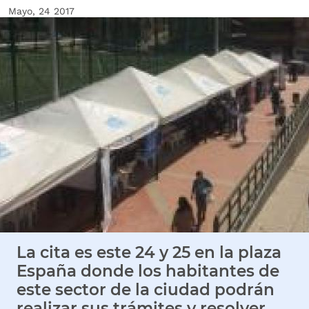
Fecha de creación
Mayo, 24 2017
Imagen Noticia
La cita es este 24 y 25 en la plaza
España donde los habitantes de
este sector de la ciudad podrán
realizar sus trámites y resolver