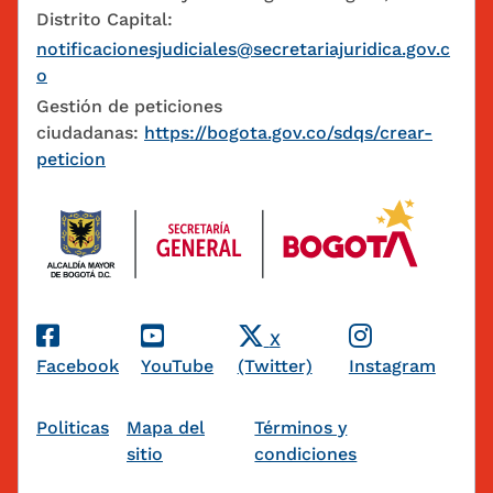
Distrito Capital:
notificacionesjudiciales@secretariajuridica.gov.c
o
Gestión de peticiones
ciudadanas:
https://bogota.gov.co/sdqs/crear-
peticion
Redes Sociales
X
Facebook
YouTube
(Twitter)
Instagram
Pie de página
Politicas
Mapa del
Términos y
sitio
condiciones