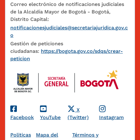
Correo electrónico de notificaciones judiciales
de la Alcaldía Mayor de Bogotá - Bogotá,
Distrito Capital:
notificacionesjudiciales@secretariajuridica.gov.c
o
Gestión de peticiones
ciudadanas:
https://bogota.gov.co/sdqs/crear-
peticion
Redes Sociales
X
Facebook
YouTube
(Twitter)
Instagram
Pie de página
Politicas
Mapa del
Términos y