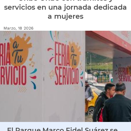
servicios en una jornada dedicada
a mujeres
Fecha de creación
Marzo, 18 2026
Imagen Noticia
El Parque Marco Fidel Suárez se