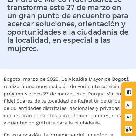
transforma este 27 de marzo en
un gran punto de encuentro para
acercar soluciones, orientación y
oportunidades a la ciudadanía de
la localidad, en especial a las
mujeres.
Bogotá, marzo de 2026. La Alcaldía Mayor de Bogotá
realizará una nueva edición de Feria a tu servicio, el
Cont
próximo viernes 27 de marzo, en el Parque Marco
Fidel Suárez de la localidad de Rafael Uribe Uribe. Más
Redu
de 50 entidades distritales, nacionales y privadas
letra
que estarán presentes para ofrecer trámites, servicios
Aume
y orientación gratuita para la ciudadanía.
letra
Cent
En esta ocasión, la jornada tendrá un enfoque