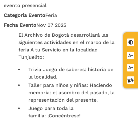
evento presencial
Categoria Evento
Feria
Fecha Evento
Nov 07 2025
El Archivo de Bogotá desarrollará las
siguientes actividades en el marco de la
Cont
feria A tu Servicio en la localidad
Redu
Tunjuelito:
letra
Aume
Trivia Juego de saberes: historia de
letra
la localidad.
Cent
Taller para niños y niñas: Haciendo
de
memoria: el asombro del pasado, la
relev
representación del presente.
Juego para toda la
familia: ¡Concéntrese!