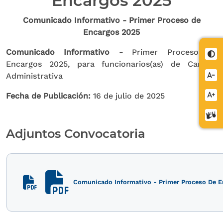
Encargos 2025
Comunicado Informativo - Primer Proceso de
Encargos 2025
Comunicado Informativo -
Primer Proceso de
Cont
Encargos 2025, para funcionarios(as) de Carrera
Redu
Administrativa
letra
Aume
Fecha de Publicación:
16 de julio de 2025
letra
Cent
de
Adjuntos Convocatoria
relev
Comunicado Informativo - Primer Proceso De E