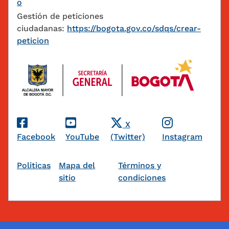
o
Gestión de peticiones
ciudadanas:
https://bogota.gov.co/sdqs/crear-
peticion
Redes Sociales
X
Facebook
YouTube
(Twitter)
Instagram
Pie de página
Politicas
Mapa del
Términos y
sitio
condiciones