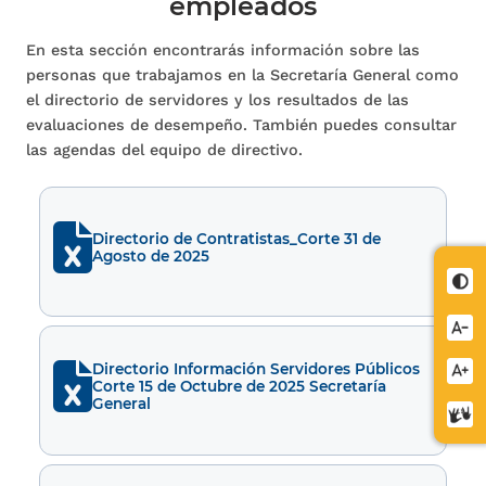
empleados
En esta sección encontrarás información sobre las
personas que trabajamos en la Secretaría General como
el directorio de servidores y los resultados de las
evaluaciones de desempeño. También puedes consultar
las agendas del equipo de directivo.
Directorio de Contratistas_Corte 31 de
Agosto de 2025
Cont
Redu
letra
Directorio Información Servidores Públicos
Aume
Corte 15 de Octubre de 2025 Secretaría
letra
General
Cent
de
relev