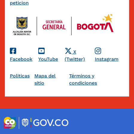
peticion
Redes Sociales
X
Facebook
YouTube
(Twitter)
Instagram
Pie de página
Politicas
Mapa del
Términos y
sitio
condiciones