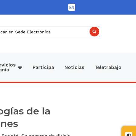
car
rvicios
Participa
Noticias
Teletrabajo
anía
ogías de la
ones
 Bogotá. Se encarga de dirigir
Cont