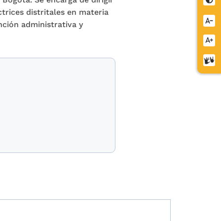
ctrices distritales en materia
Redu
nción administrativa y
letra
Aume
letra
Cent
de
relev