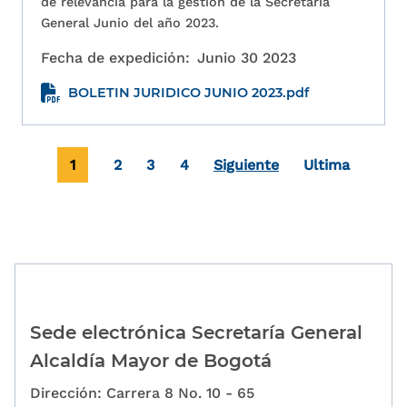
de relevancia para la gestión de la Secretaría
General Junio del año 2023.
Fecha de expedición:
Junio 30 2023
BOLETIN JURIDICO JUNIO 2023.pdf
Paginación
Página actual
Page
Page
Page
Última página
1
2
3
4
Siguiente
Ultima
Sede electrónica Secretaría General
Alcaldía Mayor de Bogotá
Dirección: Carrera 8 No. 10 - 65