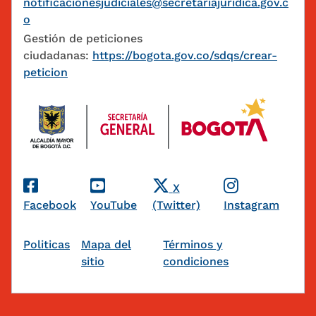
notificacionesjudiciales@secretariajuridica.gov.c
o
Gestión de peticiones
ciudadanas:
https://bogota.gov.co/sdqs/crear-
peticion
Redes Sociales
X
Facebook
YouTube
(Twitter)
Instagram
Pie de página
Politicas
Mapa del
Términos y
sitio
condiciones