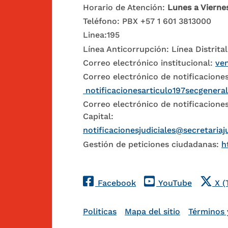
Horario de Atención:
Lunes a Vierne
Teléfono: PBX +57 1 601 3813000
Linea:195
Línea Anticorrupción: Línea Distrital
Correo electrónico institucional:
ven
Correo electrónico de notificaciones
notificacionesarticulo197secgenera
Correo electrónico de notificaciones
Capital:
notificacionesjudiciales@secretariaj
Gestión de peticiones ciudadanas:
h
Redes Sociales
Facebook
YouTube
X (
Pie de página
Politicas
Mapa del sitio
Términos 