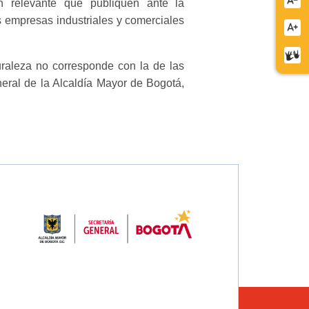
Redu
ón relevante que publiquen ante la
letra
 empresas industriales y comerciales
Aume
letra
Cent
uraleza no corresponde con la de las
de
eral de la Alcaldía Mayor de Bogotá,
relev