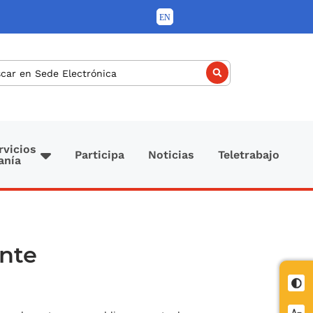
car
rvicios
Participa
Noticias
Teletrabajo
anía
ante
Cont