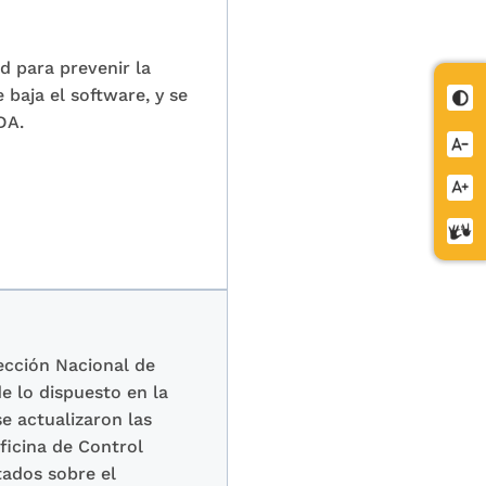
d para prevenir la
baja el software, y se
Cont
DA.
Redu
letra
Aume
letra
Cent
de
relev
rección Nacional de
 lo dispuesto en la
e actualizaron las
Oficina de Control
tados sobre el