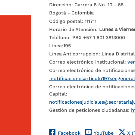
Dirección: Carrera 8 No. 10 - 65
Bogotá - Colombia
Código postal: 111711
Horario de Atención:
Lunes a Vierne
Teléfono: PBX +57 1 601 3813000
Linea:195
Línea Anticorrupción: Línea Distrital
Correo electrónico institucional:
ven
Correo electrónico de notificaciones
notificacionesarticulo197secgenera
Correo electrónico de notificaciones
Capital:
notificacionesjudiciales@secretariaj
Gestión de peticiones ciudadanas:
h
Redes Sociales
Facebook
YouTube
X (