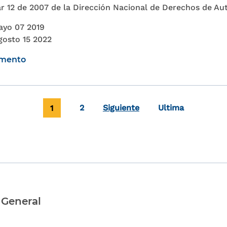
lar 12 de 2007 de la Dirección Nacional de Derechos de Au
ayo 07 2019
gosto 15 2022
umento
Página actual
Page
Última página
1
2
Siguiente
Ultima
 General