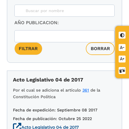
AÑO PUBLICACION:
Cont
Redu
letra
Aume
letra
Cent
de
Acto Legislativo 04 de 2017
relev
Por el cual se adiciona el artículo
361
de la
Constitución Política
Fecha de expedición: Septiembre 08 2017
Fecha de publicación: Octubre 25 2022
Acto Legislativo 04 de 2017