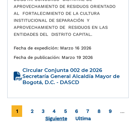
APROVECHAMIENTO DE RESIDUOS ORIENTADO
AL FORTALECIMIENTO DE LA CULTURA
INSTITUCIONAL DE SEPARACIÓN Y
APROVECHAMIENTO DE RESIDUOS EN LAS
ENTIDADES DEL DISTRITO CAPITAL.
Fecha de expedición: Marzo 16 2026
Fecha de publicación: Marzo 19 2026
Circular Conjunta 002 de 2026
Secretaría General Alcaldía Mayor de
Bogotá, D.C. - DASCD
Paginación
Página actual
Page
Page
Page
Page
Page
Page
Page
Page
1
2
3
4
5
6
7
8
9
…
Última página
Siguiente
Ultima