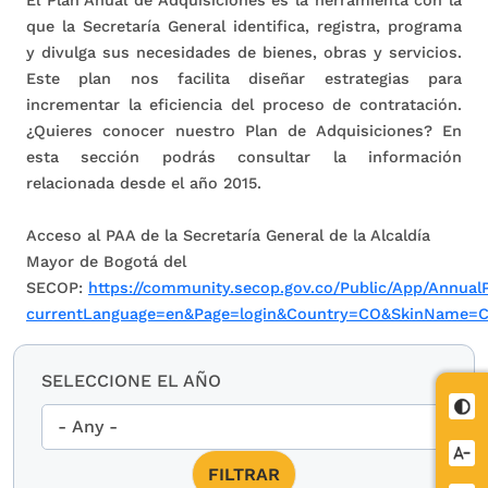
que la Secretaría General identifica, registra, programa
y divulga sus necesidades de bienes, obras y servicios.
Este plan nos facilita diseñar estrategias para
incrementar la eficiencia del proceso de contratación.
¿Quieres conocer nuestro Plan de Adquisiciones? En
esta sección podrás consultar la información
relacionada desde el año 2015.
Acceso al PAA de la Secretaría General de la Alcaldía
Mayor de Bogotá del
SECOP:
https://community.secop.gov.co/Public/App/Annua
currentLanguage=en&Page=login&Country=CO&SkinName=
SELECCIONE EL AÑO
Cont
Redu
letra