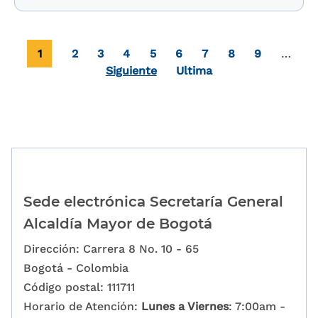
Paginación
Página actual
Page
Page
Page
Page
Page
Page
Page
Page
1
2
3
4
5
6
7
8
9
…
Última página
Siguiente
Ultima
Sede electrónica Secretaría General
Alcaldía Mayor de Bogotá
Dirección: Carrera 8 No. 10 - 65
Bogotá - Colombia
Código postal: 111711
Horario de Atención:
Lunes a Viernes
: 7:00am -