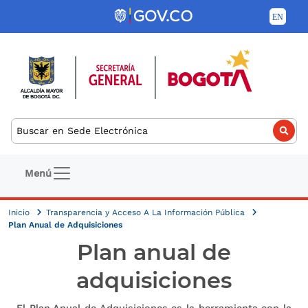
Pasar al contenido principal
Buscar
Navegación principal
Menú
Inicio
Transparencia y Acceso A La Información Pública
Plan Anual de Adquisiciones
Plan anual de
adquisiciones
El Plan Anual de Adquisiciones es la herramienta con la