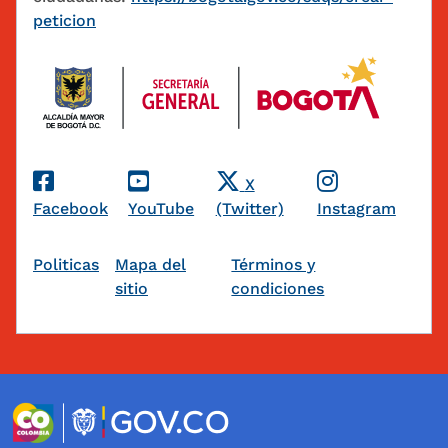
peticion
Redes Sociales
X
Facebook
YouTube
(Twitter)
Instagram
Pie de página
Politicas
Mapa del
Términos y
sitio
condiciones