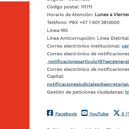
Código postal: 111711
Horario de Atención:
Lunes a Vierne
Teléfono: PBX +57 1 601 3813000
Linea:195
Línea Anticorrupción: Línea Distrital
Correo electrónico institucional:
ven
Correo electrónico de notificaciones
notificacionesarticulo197secgenera
Correo electrónico de notificaciones
Capital:
notificacionesjudiciales@secretariaj
Gestión de peticiones ciudadanas:
h
Redes Sociales
Facebook
YouTube
X (