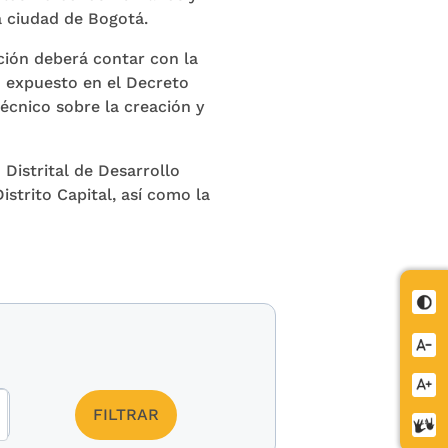
a ciudad de Bogotá.
ción deberá contar con la
o expuesto en el Decreto
técnico sobre la creación y
Distrital de Desarrollo
istrito Capital, así como la
Cont
Redu
letra
Aume
letra
Cent