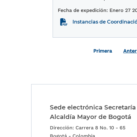
Enero 27 2
Instancias de Coordinaci
Paginación
Primera página
Primera
Anter
Sede electrónica Secretaría
Alcaldía Mayor de Bogotá
Dirección: Carrera 8 No. 10 - 65
Bogotá - Colombia