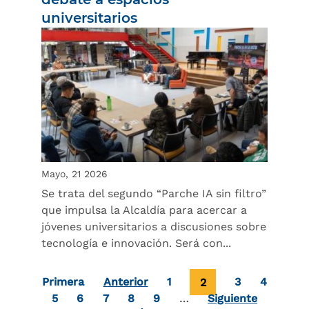
universitarios
Mayo, 21 2026
Se trata del segundo “Parche IA sin filtro”
que impulsa la Alcaldía para acercar a
jóvenes universitarios a discusiones sobre
tecnología e innovación. Será con...
Paginación
Primera página
Page
Página actual
Page
Page
Primera
Anterior
1
2
3
4
Page
Page
Page
Page
Page
5
6
7
8
9
…
Siguiente