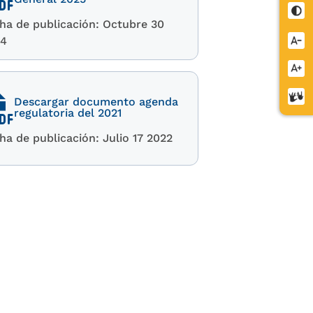
Cont
ha de publicación: Octubre 30
24
Redu
letra
Aume
letra
Cent
Descargar documento agenda
regulatoria del 2021
de
relev
ha de publicación: Julio 17 2022