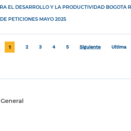
A EL DESARROLLO Y LA PRODUCTIVIDAD BOGOTA RE
DE PETICIONES MAYO 2025
Página actual
Page
Page
Page
Page
Última p
1
2
3
4
5
Siguiente
Ultima
 General