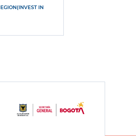
GION(INVEST IN
ágina