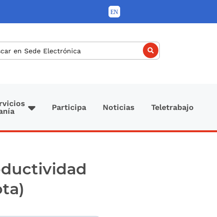
car
rvicios
Participa
Noticias
Teletrabajo
anía
oductividad
ta)