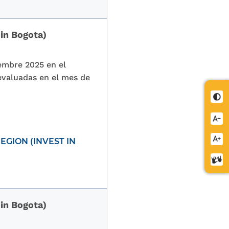
 in Bogota)
embre 2025 en el
 evaluadas en el mes de
Cont
Redu
letra
Aume
GION (INVEST IN
letra
Cent
de
relev
 in Bogota)