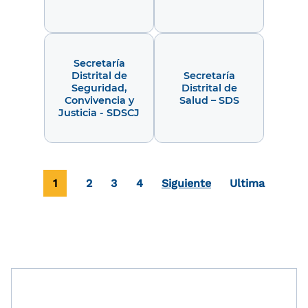
Secretaría
Distrital de
Secretaría
Seguridad,
Distrital de
Convivencia y
Salud – SDS
Justicia - SDSCJ
Paginación
Página actual
Page
Page
Page
Última página
1
2
3
4
Siguiente
Ultima