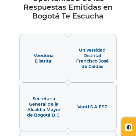
Respuestas Emitidas en
Bogotá Te Escucha
Universidad
Veeduría
Distrital
Distrital
Francisco José
de Caldas
Secretaría
General de la
Vanti S.A ESP
Alcaldía Mayor
de Bogotá D.C.
Cont