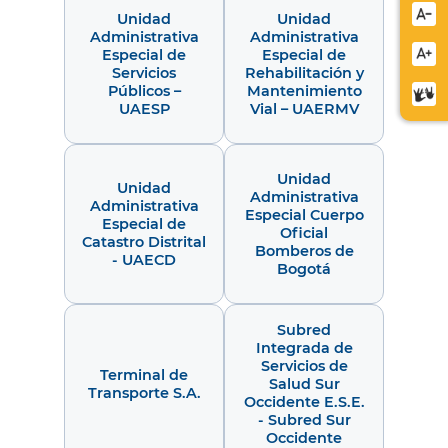
Redu
Unidad
Unidad
Administrativa
Administrativa
letra
Especial de
Especial de
Aume
Servicios
Rehabilitación y
letra
Públicos –
Mantenimiento
Cent
UAESP
Vial – UAERMV
de
relev
Unidad
Unidad
Administrativa
Administrativa
Especial Cuerpo
Especial de
Oficial
Catastro Distrital
Bomberos de
- UAECD
Bogotá
Subred
Integrada de
Servicios de
Terminal de
Salud Sur
Transporte S.A.
Occidente E.S.E.
- Subred Sur
Occidente