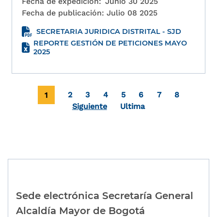
Fecha de expedición:
Junio 30 2025
Fecha de publicación:
Julio 08 2025
SECRETARIA JURIDICA DISTRITAL - SJD
REPORTE GESTIÓN DE PETICIONES MAYO
2025
Paginación
Página actual
Page
Page
Page
Page
Page
Page
Page
1
2
3
4
5
6
7
8
Última página
Siguiente
Ultima
Sede electrónica Secretaría General
Alcaldía Mayor de Bogotá