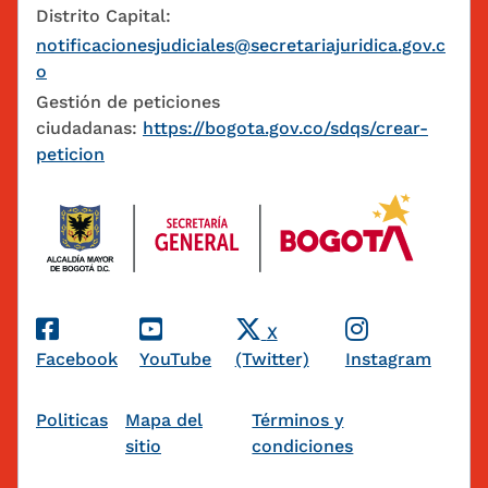
Distrito Capital:
notificacionesjudiciales@secretariajuridica.gov.c
o
Gestión de peticiones
ciudadanas:
https://bogota.gov.co/sdqs/crear-
peticion
Redes Sociales
X
Facebook
YouTube
(Twitter)
Instagram
Pie de página
Politicas
Mapa del
Términos y
sitio
condiciones