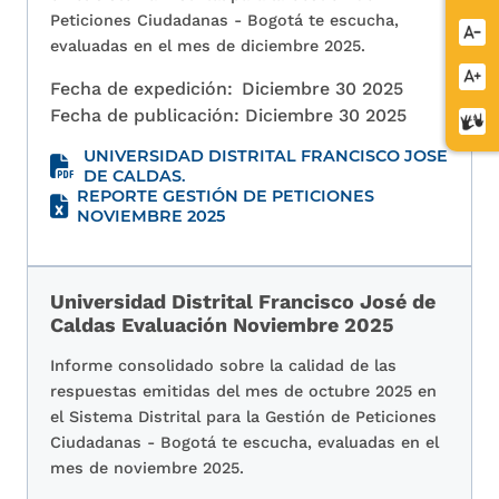
Peticiones Ciudadanas - Bogotá te escucha,
Redu
evaluadas en el mes de diciembre 2025.
letra
Aume
Fecha de expedición:
Diciembre 30 2025
letra
Fecha de publicación:
Diciembre 30 2025
Cent
de
UNIVERSIDAD DISTRITAL FRANCISCO JOSE
relev
DE CALDAS.
REPORTE GESTIÓN DE PETICIONES
NOVIEMBRE 2025
Universidad Distrital Francisco José de
Caldas Evaluación Noviembre 2025
Informe consolidado sobre la calidad de las
respuestas emitidas del mes de octubre 2025 en
el Sistema Distrital para la Gestión de Peticiones
Ciudadanas - Bogotá te escucha, evaluadas en el
mes de noviembre 2025.