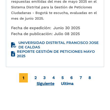
respuestas emitidas del mes de mayo 2025 en el
Sistema Distrital para la Gestión de Peticiones
Ciudadanas - Bogotá te escucha, evaluadas en el
mes de junio 2025.
Fecha de expedición:
Junio 30 2025
Fecha de publicación:
Julio 08 2025
UNIVERSIDAD DISTRITAL FRANCISCO JOSE
DE CALDAS
REPORTE GESTIÓN DE PETICIONES MAYO
2025
Paginación
Página actual
Page
Page
Page
Page
Page
Page
Page
1
2
3
4
5
6
7
8
Última página
Siguiente
Ultima