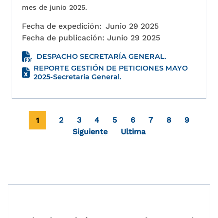
mes de junio 2025.
Fecha de expedición:
Junio 29 2025
Fecha de publicación:
Junio 29 2025
DESPACHO SECRETARÍA GENERAL.
REPORTE GESTIÓN DE PETICIONES MAYO
2025-Secretaria General.
Paginación
Página actual
Page
Page
Page
Page
Page
Page
Page
Page
1
2
3
4
5
6
7
8
9
Última página
Siguiente
Ultima