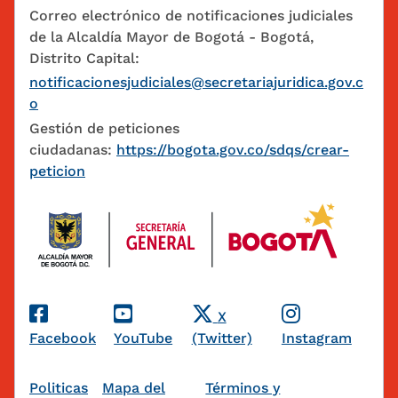
Correo electrónico de notificaciones judiciales
de la Alcaldía Mayor de Bogotá - Bogotá,
Distrito Capital:
notificacionesjudiciales@secretariajuridica.gov.c
o
Gestión de peticiones
ciudadanas:
https://bogota.gov.co/sdqs/crear-
peticion
Redes Sociales
X
Facebook
YouTube
(Twitter)
Instagram
Pie de página
Politicas
Mapa del
Términos y