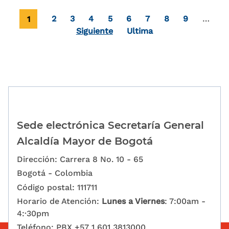
Paginación
Página actual
Page
Page
Page
Page
Page
Page
Page
Page
1
2
3
4
5
6
7
8
9
…
Última página
Siguiente
Ultima
Sede electrónica Secretaría General
Alcaldía Mayor de Bogotá
Dirección: Carrera 8 No. 10 - 65
Bogotá - Colombia
Código postal: 111711
Horario de Atención:
Lunes a Viernes
: 7:00am -
4:·30pm
Teléfono: PBX +57 1 601 3813000