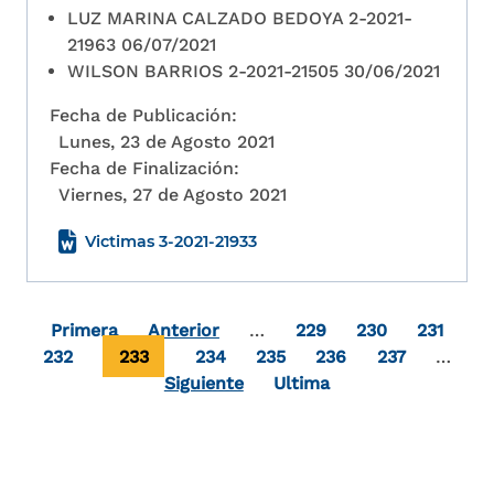
LUZ MARINA CALZADO BEDOYA 2-2021-
21963 06/07/2021
WILSON BARRIOS 2-2021-21505 30/06/2021
Fecha de Publicación:
Lunes, 23 de Agosto 2021
Fecha de Finalización:
Viernes, 27 de Agosto 2021
Victimas 3-2021-21933
Paginación
Primera página
Page
Page
Page
Primera
Anterior
…
229
230
231
Page
Página actual
Page
Page
Page
Page
232
233
234
235
236
237
…
Última página
Siguiente
Ultima