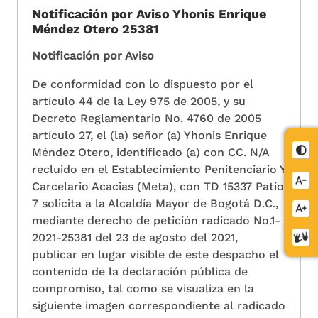
Notificación por Aviso Yhonis Enrique
Méndez Otero 25381
Notificación por Aviso
De conformidad con lo dispuesto por el
artículo 44 de la Ley 975 de 2005, y su
Decreto Reglamentario No. 4760 de 2005
artículo 27, el (la) señor (a) Yhonis Enrique
Cont
Méndez Otero, identificado (a) con CC. N/A
recluido en el Establecimiento Penitenciario Y
Redu
Carcelario Acacias (Meta), con TD 15337 Patio
letra
7 solicita a la Alcaldía Mayor de Bogotá D.C.,
Aume
mediante derecho de petición radicado No.1-
letra
2021-25381 del 23 de agosto del 2021,
Cent
publicar en lugar visible de este despacho el
de
contenido de la declaración pública de
relev
compromiso, tal como se visualiza en la
siguiente imagen correspondiente al radicado